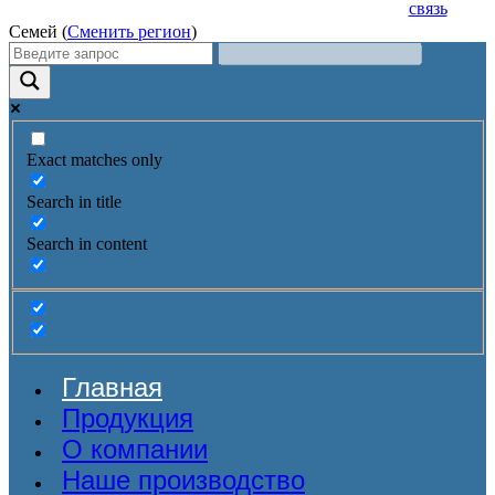
связь
Семей (
Сменить регион
)
Exact matches only
Search in title
Search in content
Главная
Продукция
О компании
Наше производство